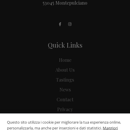
53045 Montepulciano
Quick Links
Home
About Us
Tastings
News
Contact
Privacy
Preferenze Cookie
Questo sito utilizza i cookie per migliorare la tua esperienza online,
personalizzarla, ma anche per inserzioni e dati statistici.
Maggiori