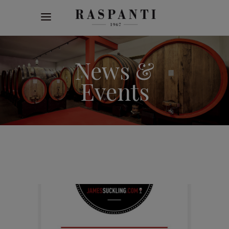
Articolo aggiunto al carrello!
vedi il carrello
oppure
continua gli acquisti
News &
Events