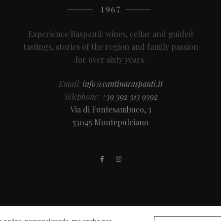
Experience Raspanti: wines, cellar and guided
tastings, stories of the region and family passion
for over sixty years.
Email:
info@cantinaraspanti.it
Telephone:
+39 392 313 9392
Via di Fontesambuco, 3
53045 Montepulciano
© 2026
Cantina Raspanti
- P.Iva: 00268980521 - Powered by
WebDesignProductio