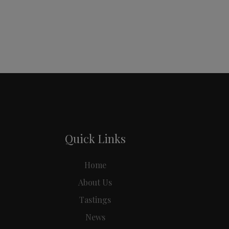
Quick Links
Home
About Us
Tastings
News