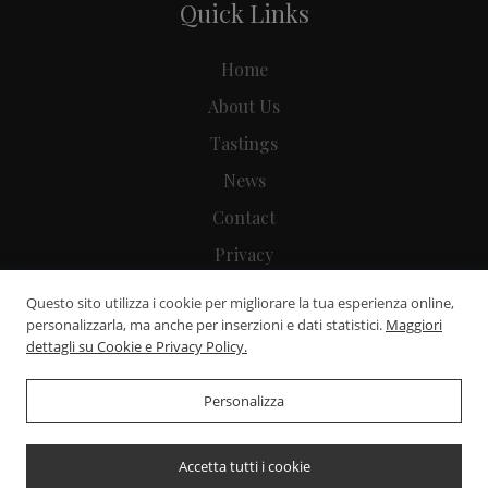
Quick Links
Home
About Us
Tastings
News
Contact
Privacy
Preferenze Cookie
Questo sito utilizza i cookie per migliorare la tua esperienza online,
personalizzarla, ma anche per inserzioni e dati statistici.
Maggiori
dettagli su Cookie e Privacy Policy.
Personalizza
© 2026
Cantina Raspanti
- P.Iva: 00268980521 -
Powered by
WebDesignProduction
Accetta tutti i cookie