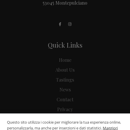
53045 Montepulciano
Quick Links
Home
About Us
Tastings
News
Contact
Privacy
Preferenze Cookie
Questo sito utilizza i cookie per migliorare la tua esperienza online,
personalizzarla, ma anche per inserzioni e dati statistici.
Maggiori