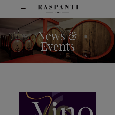
Articolo aggiunto al carrello!
vedi il carrello
oppure
continua gli acquisti
News &
Events